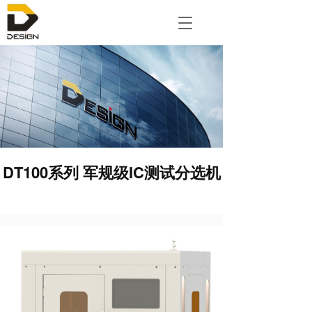
T
o
g
g
l
e
n
a
v
i
g
DT100系列 军规级IC测试分选机
a
t
i
o
n