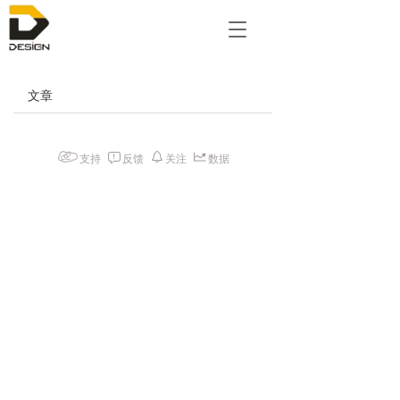
T
o
g
g
文章
l
e
n
a
支持
反馈
关注
数据
v
i
g
a
t
i
o
n