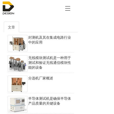
T
o
g
g
文章
l
e
封测机及其在集成电路行业
n
中的应用
a
v
i
无线模块测试机是一种用于
g
测试和验证无线通信模块性
a
能的设备
t
i
分选机厂家概述
o
n
半导体测试机是确保半导体
产品质量的关键设备