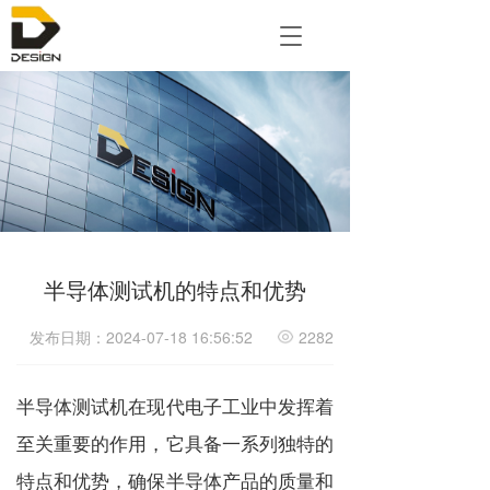
T
o
g
g
l
e
n
a
v
i
g
a
半导体测试机的特点和优势
t
i
发布日期：2024-07-18 16:56:52
2282
o
n
半导体测试机在现代电子工业中发挥着
至关重要的作用，它具备一系列独特的
特点和优势，确保半导体产品的质量和