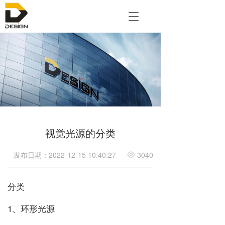
T
o
g
g
l
e
n
a
v
i
g
a
视觉光源的分类
t
i
发布日期：2022-12-15 10:40:27
3040
o
n
分类
1、环形光源