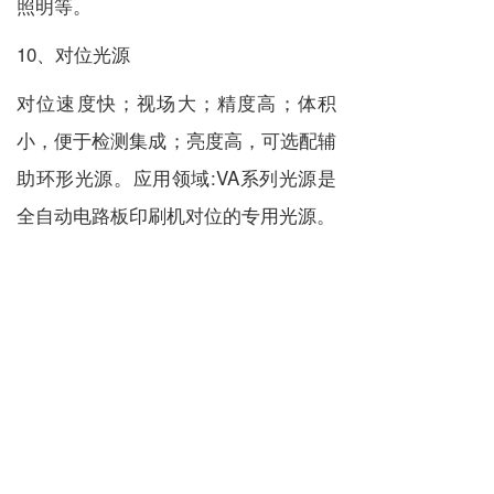
照明等。
10、对位光源
对位速度快；视场大；精度高；体积
小，便于检测集成；亮度高，可选配辅
助环形光源。应用领域:VA系列光源是
全自动电路板印刷机对位的专用光源。
LED光源特点
表面
物体
角度
光源
上一篇 :
机器视觉 光源颜色 选型攻略
下一篇 :
视觉光源的作用