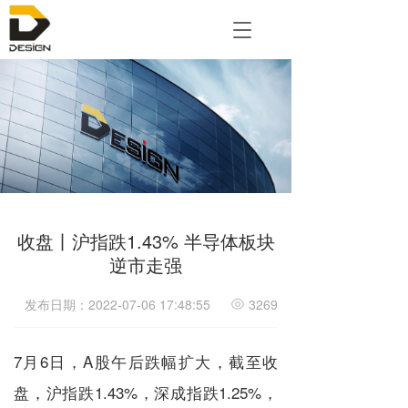
T
o
g
g
l
e
n
a
v
i
g
a
收盘丨沪指跌1.43% 半导体板块
t
逆市走强
i
o
n
发布日期：2022-07-06 17:48:55
3269
7月6日，A股午后跌幅扩大，截至收
盘，沪指跌1.43%，深成指跌1.25%，